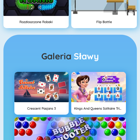
Rozzłoszczone Robaki
Flip Bottle
Galeria
Sławy
Crescent Pasjans 3
Kings And Queens Solitaire Tripeaks