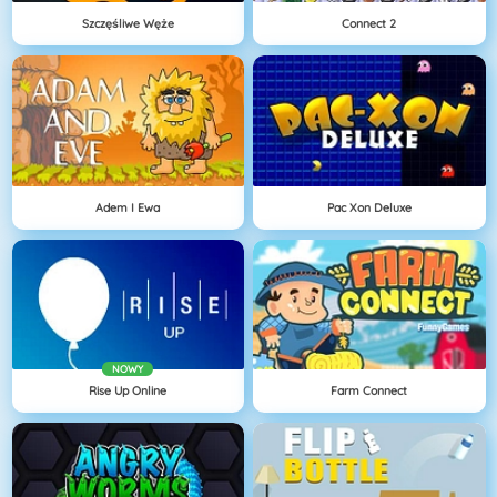
Szczęśliwe Węże
Connect 2
Adem I Ewa
Pac Xon Deluxe
NOWY
Rise Up Online
Farm Connect