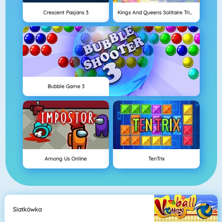
Crescent Pasjans 3
Kings And Queens Solitaire Tripeaks
Bubble Game 3
Among Us Online
TenTrix
Siatkówka