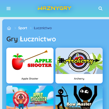
Sport
Łucznictwo
Gry
Łucznictwo
Apple Shooter
Archerry