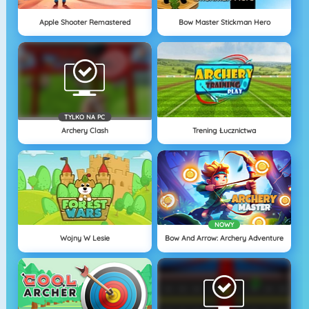
Apple Shooter Remastered
Bow Master Stickman Hero
TYLKO NA PC
Archery Clash
Trening Łucznictwa
NOWY
Wojny W Lesie
Bow And Arrow: Archery Adventure