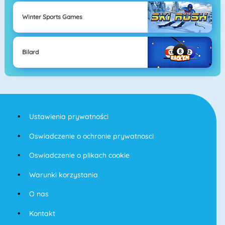
Winter Sports Games
Bilard
Ustawienia prywatności
Oswiadczenie o ochronie prywatnosci
Oswiadczenie o plikach cookie
Warunki korzystania
O nas
Kontakt