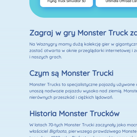
Flying Truck Simulator 3D
Ultimate Offroad Ca
Zagraj w gry Monster Truck z
Na Waznygry mamy dużą kolekcję gier w gigantyczne
zostać otwarta w oknie przeglądarki internetowej i z
i naszych grach.
Czym są Monster Trucki
Monster Trucks to specjalistyczne pojazdy używane 
unoszą nadwozie pojazdu wysoko nad ziemią. Monster
nierównych przeszkód i ciężkich lądowań.
Historia Monster Trucków
W latach 70-tych Monster Trucki zaczynały jako mo
właściciel
Bigfoota
, pierwszego prawdziwego Monster 