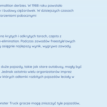
molition derbies. W 1988 roku powstało
 i budowy ciężarówek. W dzisiejszych czasach
ydarzeniami pobocznymi
a krytych i odkrytych torach, często z
e-elimination. Podczas zawodów freestyle'owych
ry osiągnie najlepszy wynik, wygrywa zawody.
 duże pojazdy, takie jak stare autobusy, mogły być
. Jednak ostatnio wielu organizatorów imprez
w których odłamki rozbitych pojazdów leciały w
ster Truck gracze mogą zniszczyć tyle pojazdów,