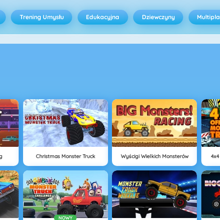
Trening Umysłu
Edukacyjna
Dziewczyny
Multipl
g
Christmas Monster Truck
Wyścigi Wielkich Monsterów
4x4
NOWY