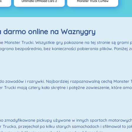
rs
Ultimate OffRoad Cars 2
Monster Truck Curfew
a darmo online na Waznygry
 Monster Trucki. Wszystkie gry pokazane na tej stronie są grami
agrana bezpośrednio, bez konieczności pobierania plików. Poniżej z
do zawodów i rozrywki. Najbardziej rozpoznawalną cechą Monster Tr
 Trucki mają cztery koła skrętne i potężne zawieszenie, które am
cno zmodyfikowane pickupy używane w innych sportach motorowych, 
Trucka, przejechał po kilku starych samochodach i sfilmował to j