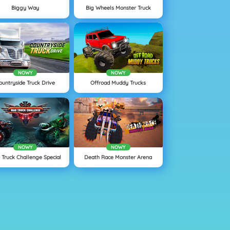
Biggy Way
Big Wheels Monster Truck
NOWY
NOWY
ountryside Truck Drive
Offroad Muddy Trucks
NOWY
NOWY
Truck Challenge Special
Death Race Monster Arena