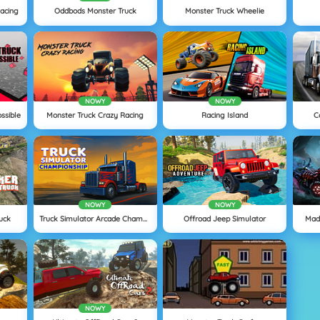
acing
Oddbods Monster Truck
Monster Truck Wheelie
NOWY
NOWY
ssible
Monster Truck Crazy Racing
Racing Island
C
NOWY
NOWY
ruck
Truck Simulator Arcade Championship
Offroad Jeep Simulator
Mad 
NOWY