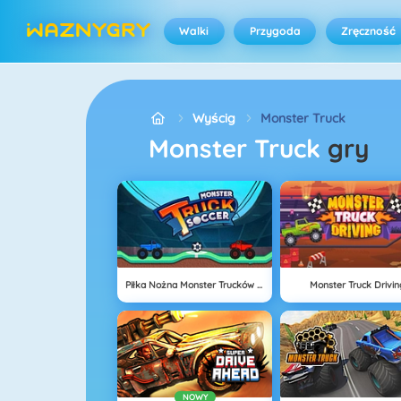
Walki
Przygoda
Zręczność
Wyścig
Monster Truck
Monster Truck
gry
Piłka Nożna Monster Trucków 2018
Monster Truck Drivin
NOWY