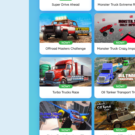
Super Drive Ahead
Monster Truck Extreme R
NOWY
NOWY
Offroad Masters Challenge
Monster Truck Crazy Impo
NOWY
NOWY
Turbo Trucks Race
Oil Tanker Transport T
NOWY
NOWY