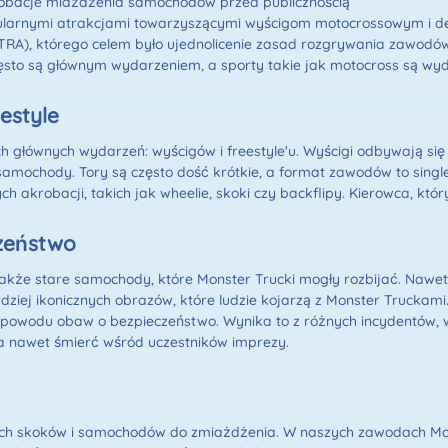
robacje miażdżenia samochodów przed publicznością
opularnymi atrakcjami towarzyszącymi wyścigom motocrossowym i de
TRA), którego celem było ujednolicenie zasad rozgrywania zawodów
często są głównym wydarzeniem, a sporty takie jak motocross są w
estyle
głównych wydarzeń: wyścigów i freestyle'u. Wyścigi odbywają się n
samochody. Tory są często dość krótkie, a format zawodów to singl
 akrobacji, takich jak wheelie, skoki czy backflipy. Kierowca, któ
zeństwo
także stare samochody, które Monster Trucki mogły rozbijać. Nawet
dziej ikonicznych obrazów, które ludzie kojarzą z Monster Truckami
z powodu obaw o bezpieczeństwo. Wynika to z różnych incydentów, 
 a nawet śmierć wśród uczestników imprezy.
ich skoków i samochodów do zmiażdżenia. W naszych zawodach Mon