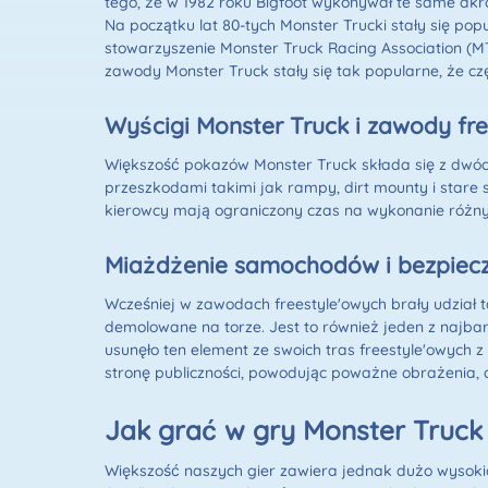
tego, że w 1982 roku Bigfoot wykonywał te same ak
Na początku lat 80-tych Monster Trucki stały się p
stowarzyszenie Monster Truck Racing Association (M
zawody Monster Truck stały się tak popularne, że 
Wyścigi Monster Truck i zawody fre
Większość pokazów Monster Truck składa się z dwóch 
przeszkodami takimi jak rampy, dirt mounty i stare 
kierowcy mają ograniczony czas na wykonanie różnych
Miażdżenie samochodów i bezpiec
Wcześniej w zawodach freestyle'owych brały udział 
demolowane na torze. Jest to również jeden z najbar
usunęło ten element ze swoich tras freestyle'owych 
stronę publiczności, powodując poważne obrażenia,
Jak grać w gry Monster Truck
Większość naszych gier zawiera jednak dużo wysok