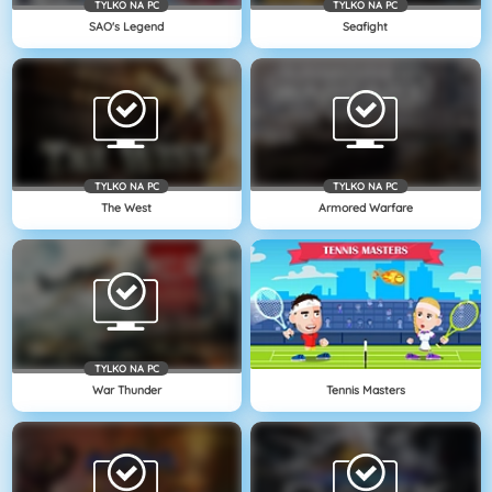
TYLKO NA PC
TYLKO NA PC
SAO's Legend
Seafight
TYLKO NA PC
TYLKO NA PC
The West
Armored Warfare
TYLKO NA PC
War Thunder
Tennis Masters