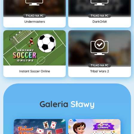
TYLKO NA PC
TYLKO NA PC
Undermasters
DarkOrbit
TYLKO NA PC
Instant Soccer Online
Tribal Wars 2
Galeria
Sławy