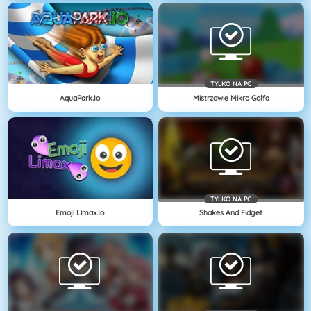
TYLKO NA PC
AquaPark.io
Mistrzowie Mikro Golfa
TYLKO NA PC
Emoji Limax.io
Shakes And Fidget