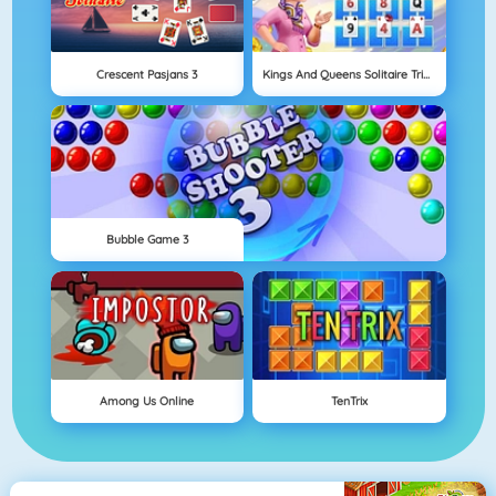
Crescent Pasjans 3
Kings And Queens Solitaire Tripeaks
Bubble Game 3
Among Us Online
TenTrix