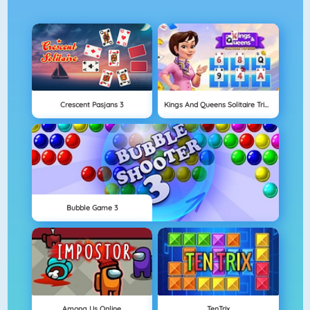
Crescent Pasjans 3
Kings And Queens Solitaire Tripeaks
Bubble Game 3
Among Us Online
TenTrix