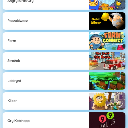
Angry Birds Gry
Poszukiwacz
Farm
Strażak
Labirynt
Kliker
Gry Ketchapp