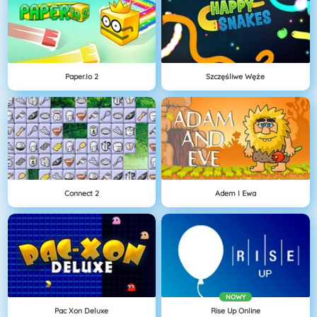
Paper.io 2
Szczęśliwe Węże
Connect 2
Adem I Ewa
NOWY
Pac Xon Deluxe
Rise Up Online