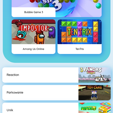
Bubble Game 3
Among Us Online
TenTrix
Reaction
Parkowanie
Unik