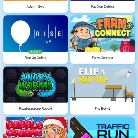
Adem I Ewa
Pac Xon Deluxe
NOWY
Rise Up Online
Farm Connect
Rozzłoszczone Robaki
Flip Bottle