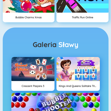
Bubble Charms Xmas
Traffic Run Online
Galeria
Sławy
Crescent Pasjans 3
Kings And Queens Solitaire Tripeaks