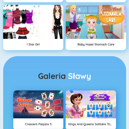
I Star Girl
Baby Hazel Stomach Care
Galeria
Sławy
Crescent Pasjans 3
Kings And Queens Solitaire Tripeaks