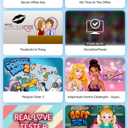
Secret Office Kiss
Kill Time At The Office
TYLKO NA PC
Pocałunki W Pracy
MovieStarPlanet
Penguin Diner 2
Księżniczki Kontra Celebrytki - Wyzwanie Mody