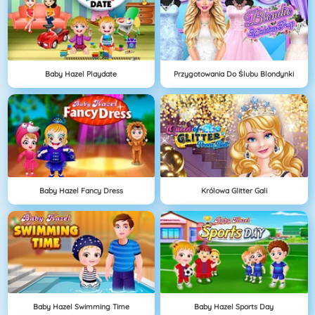
Baby Hazel Playdate
Przygotowania Do Ślubu Blondynki
Baby Hazel Fancy Dress
Królowa Glitter Gali
Baby Hazel Swimming Time
Baby Hazel Sports Day