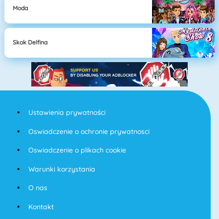
Moda
Skok Delfina
Ustawienia prywatności
Oswiadczenie o ochronie prywatnosci
Oswiadczenie o plikach cookie
Warunki korzystania
O nas
Kontakt