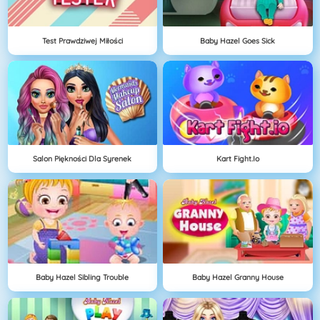
Test Prawdziwej Miłości
Baby Hazel Goes Sick
Salon Piękności Dla Syrenek
Kart Fight.io
Baby Hazel Sibling Trouble
Baby Hazel Granny House