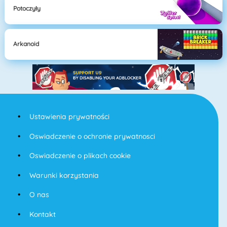
Potoczyły
Arkanoid
Ustawienia prywatności
Oswiadczenie o ochronie prywatnosci
Oswiadczenie o plikach cookie
Warunki korzystania
O nas
Kontakt