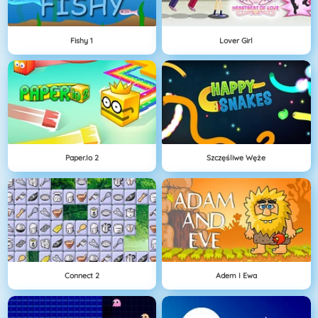
Fishy 1
Lover Girl
Paper.io 2
Szczęśliwe Węże
Connect 2
Adem I Ewa