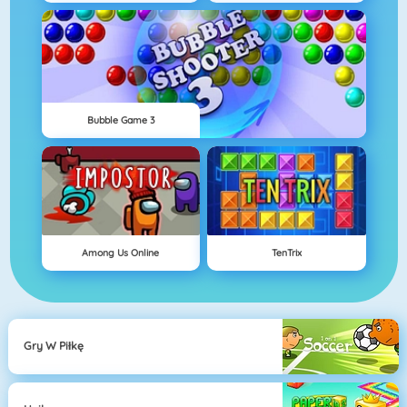
Bubble Game 3
Among Us Online
TenTrix
Gry W Piłkę