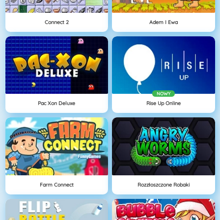
Connect 2
Adem I Ewa
NOWY
Pac Xon Deluxe
Rise Up Online
Farm Connect
Rozzłoszczone Robaki