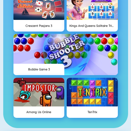
Crescent Pasjans 3
Kings And Queens Solitaire Tripeaks
Bubble Game 3
Among Us Online
TenTrix