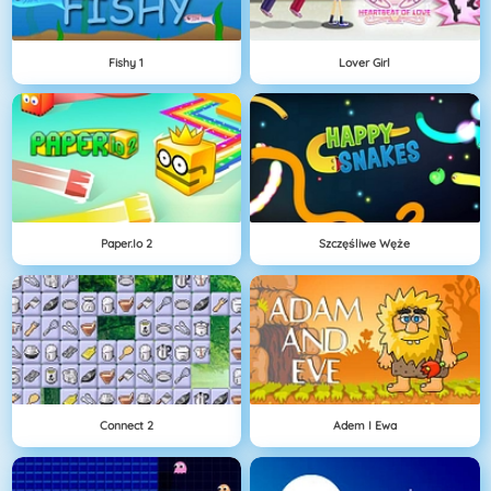
Fishy 1
Lover Girl
Paper.io 2
Szczęśliwe Węże
Connect 2
Adem I Ewa