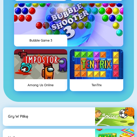
Bubble Game 3
Among Us Online
TenTrix
Gry W Piłkę