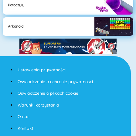
Potoczyły
Arkanoid
Ustawienia prywatności
Oswiadczenie o ochronie prywatnosci
Oswiadczenie o plikach cookie
Warunki korzystania
O nas
Kontakt