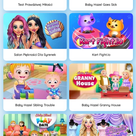
Test Prawdziwej Miłości
Baby Hazel Goes Sick
Salon Piękności Dla Syrenek
Kart Fight.io
Baby Hazel Sibling Trouble
Baby Hazel Granny House