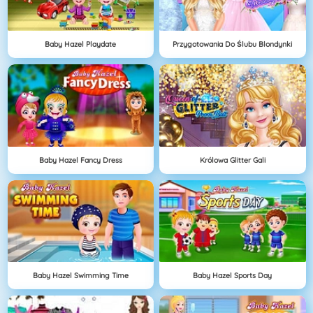
Baby Hazel Playdate
Przygotowania Do Ślubu Blondynki
Baby Hazel Fancy Dress
Królowa Glitter Gali
Baby Hazel Swimming Time
Baby Hazel Sports Day