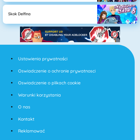
Skok Delfina
Ustawienia prywatności
Oswiadczenie o ochronie prywatnosci
Oswiadczenie o plikach cookie
Warunki korzystania
O nas
Kontakt
Reklamować