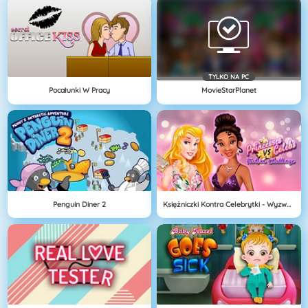
TYLKO NA PC
Pocałunki W Pracy
MovieStarPlanet
Penguin Diner 2
Księżniczki Kontra Celebrytki - Wyzwanie Mody