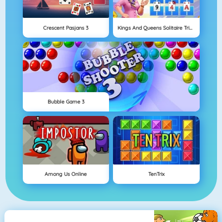
Crescent Pasjans 3
Kings And Queens Solitaire Tripeaks
Bubble Game 3
Among Us Online
TenTrix