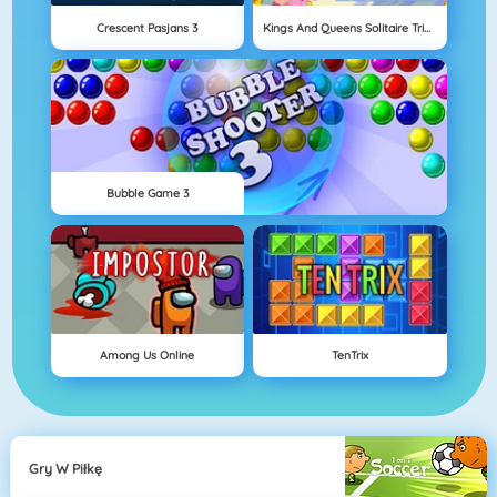
Crescent Pasjans 3
Kings And Queens Solitaire Tripeaks
Bubble Game 3
Among Us Online
TenTrix
Gry W Piłkę