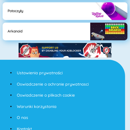
Potoczyły
Arkanoid
Ustawienia prywatności
Oswiadczenie o ochronie prywatnosci
Oswiadczenie o plikach cookie
Warunki korzystania
O nas
Kontakt