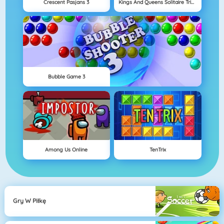
Crescent Pasjans 3
Kings And Queens Solitaire Tripeaks
Bubble Game 3
Among Us Online
TenTrix
Gry W Piłkę