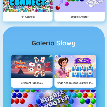
Pet Connect
Bubble Shooter
Galeria
Sławy
Crescent Pasjans 3
Kings And Queens Solitaire Tripeaks