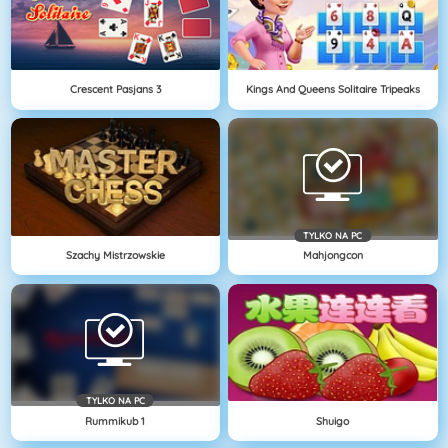
Crescent Pasjans 3
Kings And Queens Solitaire Tripeaks
TYLKO NA PC
Szachy Mistrzowskie
Mahjongcon
TYLKO NA PC
Rummikub 1
Shuigo