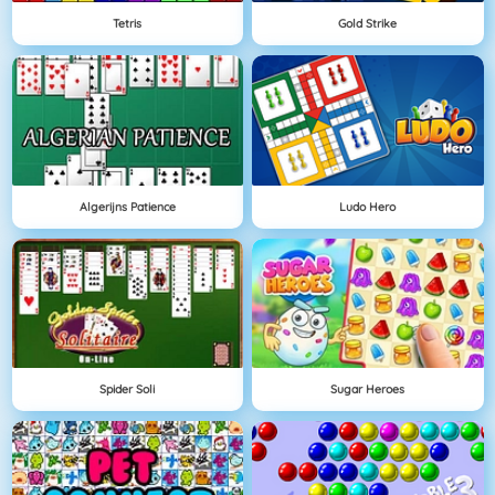
Tetris
Gold Strike
Algerijns Patience
Ludo Hero
Spider Soli
Sugar Heroes