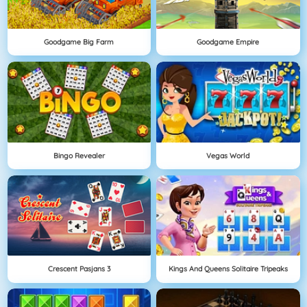
Goodgame Big Farm
Goodgame Empire
Bingo Revealer
Vegas World
Crescent Pasjans 3
Kings And Queens Solitaire Tripeaks