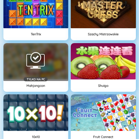
TenTrix
Szachy Mistrzowskie
TYLKO NA PC
Mahjongcon
Shuigo
10x10
Fruit Connect