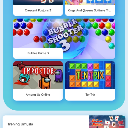
Crescent Pasjans 3
Kings And Queens Solitaire Tripeaks
Bubble Game 3
Among Us Online
TenTrix
Trening Umysłu