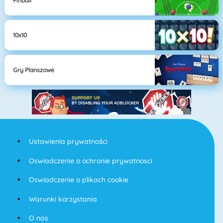
Pinball
10x10
Gry Planszowe
Ustawienia prywatności
Oswiadczenie o ochronie prywatnosci
Oswiadczenie o plikach cookie
Warunki korzystania
O nas