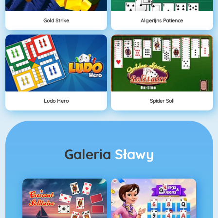
Gold Strike
Algerijns Patience
Ludo Hero
Spider Soli
Galeria
Sławy