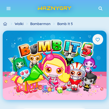
Walki
Bomberman
Bomb It 5