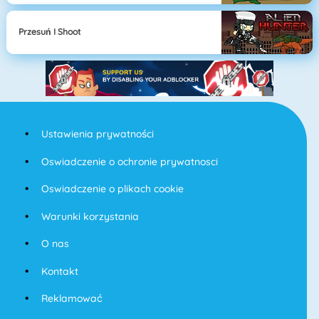
Przesuń I Shoot
Ustawienia prywatności
Oswiadczenie o ochronie prywatnosci
Oswiadczenie o plikach cookie
Warunki korzystania
O nas
Kontakt
Reklamować