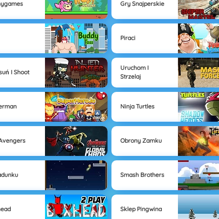
nygames
Gry Snajperskie
Piraci
Uruchom I
suń I Shoot
Strzelaj
derman
Ninja Turtles
Avengers
Obrony Zamku
adunku
Smash Brothers
head
Sklep Pingwina