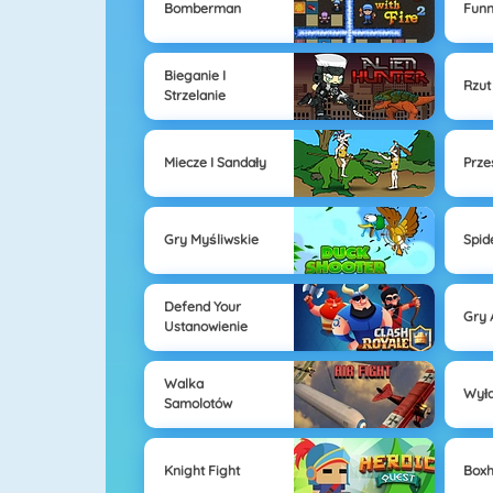
Bomberman
Fun
Bieganie I
Rzut
Strzelanie
Miecze I Sandały
Prze
Gry Myśliwskie
Spi
Defend Your
Gry 
Ustanowienie
Walka
Wył
Samolotów
Knight Fight
Box