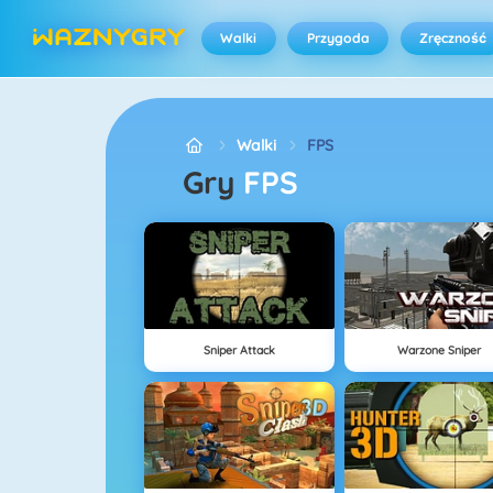
Walki
Przygoda
Zręczność
Walki
FPS
Gry
FPS
Sniper Attack
Warzone Sniper