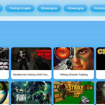
Trening Umysłu
Edukacyjna
Dziewczyny
Multipl
Slenderman History WWII Faceless Horror
Military Shooter Training