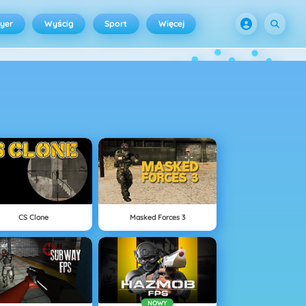
ayer
Wyścig
Sport
Więcej
CS Clone
Masked Forces 3
NOWY