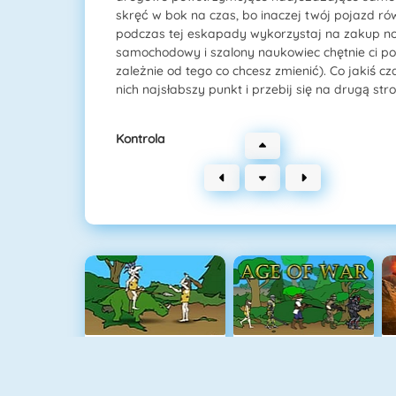
skręć w bok na czas, bo inaczej twój pojazd ró
podczas tej eskapady wykorzystaj na zakup no
samochodowy i szalony naukowiec chętnie ci po
zależnie od tego co chcesz zmienić). Co jakiś c
nich najsłabszy punkt i przebij się na drugą stro
Kontrola
Age Of War
Age Of War