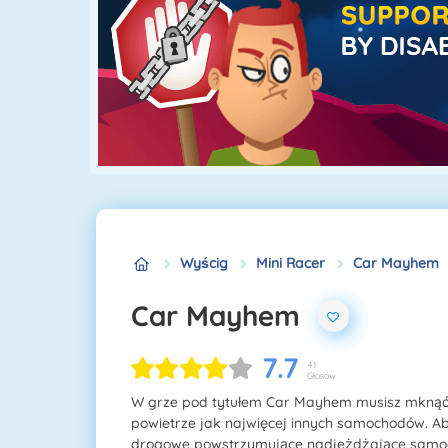
Wyścig
Mini Racer
Car Mayhem
Car Mayhem
7.7
41
Głosów
W grze pod tytułem Car Mayhem musisz mknąć p
powietrze jak najwięcej innych samochodów. Aby
drogowe powstrzymujące nadjeżdżające samocho