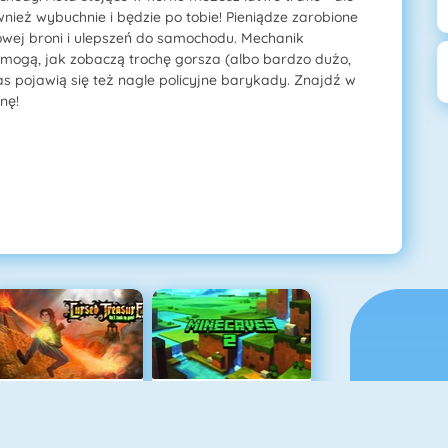
wnież wybuchnie i będzie po tobie! Pieniądze zarobione
wej broni i ulepszeń do samochodu. Mechanik
mogą, jak zobaczą trochę gorsza (albo bardzo dużo,
zas pojawią się też nagle policyjne barykady. Znajdź w
nę!
Cursed Treasure
Minecaves 2