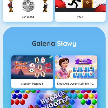
Gun Blood
Vex 5
Galeria
Sławy
Crescent Pasjans 3
Kings And Queens Solitaire Tripeaks