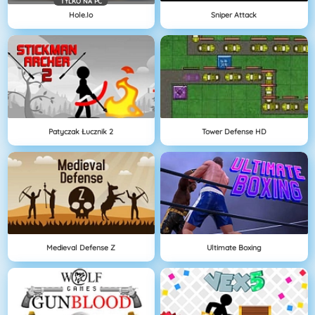
TYLKO NA PC
Hole.io
Sniper Attack
Patyczak Łucznik 2
Tower Defense HD
Medieval Defense Z
Ultimate Boxing