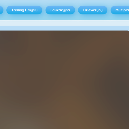
Trening Umysłu
Edukacyjna
Dziewczyny
Multipl