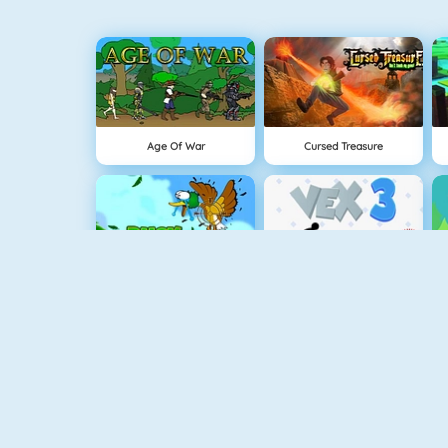
Age Of War
Cursed Treasure
Strzelanie Do Kaczek HD
Vex 3
Shark Attack 2
Clash Royale