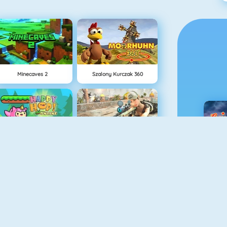
Minecaves 2
Szalony Kurczak 360
Happy Hop Online
Sniper Master
C
Hole.io
Sniper Attack