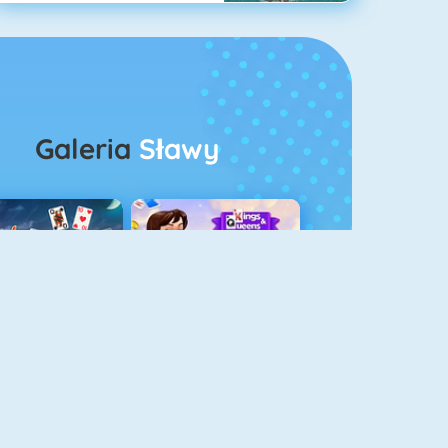
Galeria
Sławy
rescent Pasjans 3
Kings And Queens Solitaire Tripeaks