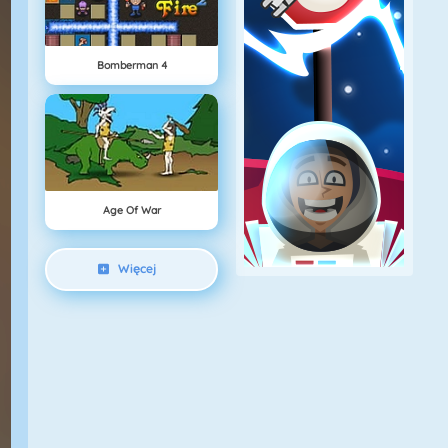
Bomberman 4
Age Of War
Więcej