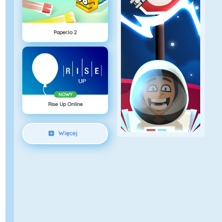
Paper.io 2
NOWY
Rise Up Online
Więcej