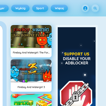
ayer
Wyścig
Sport
Więcej
Fireboy And Watergirl: The Forrest Temple
Fireboy And Watergirl 3