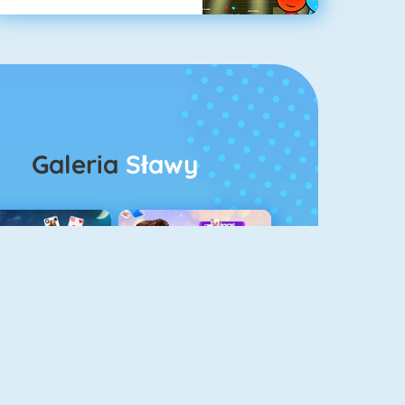
Galeria
Sławy
rescent Pasjans 3
Kings And Queens Solitaire Tripeaks