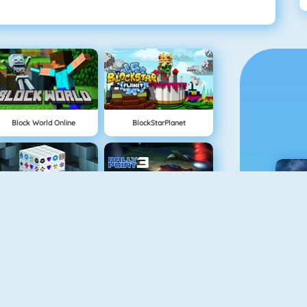
Block World Online
BlockStarPlanet
NOWY
Mahjong Dimensions
Rally Point
C