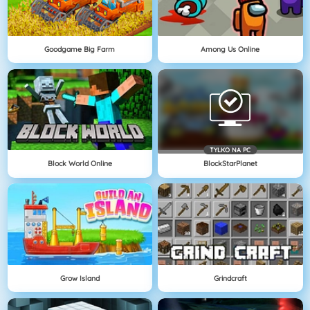
Goodgame Big Farm
Among Us Online
TYLKO NA PC
Block World Online
BlockStarPlanet
Grow Island
Grindcraft