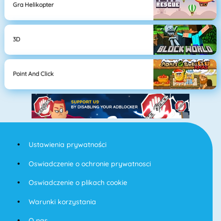
Gra Helikopter
3D
Point And Click
Ustawienia prywatności
Oswiadczenie o ochronie prywatnosci
Oswiadczenie o plikach cookie
Warunki korzystania
O nas