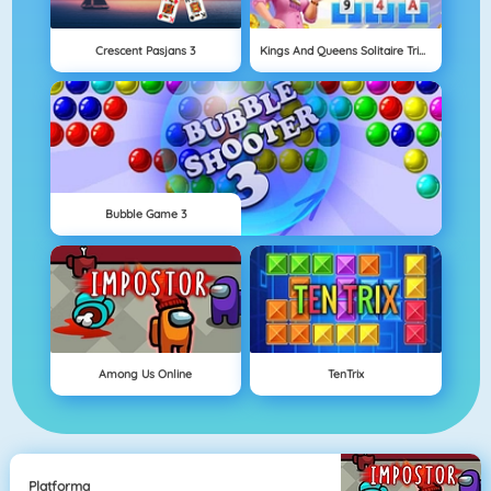
Crescent Pasjans 3
Kings And Queens Solitaire Tripeaks
Bubble Game 3
Among Us Online
TenTrix
Platforma