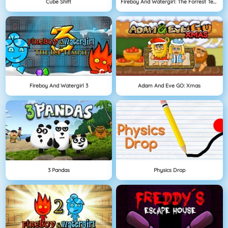
Cube Shift
Fireboy And Watergirl: The Forrest Temple
Fireboy And Watergirl 3
Adam And Eve GO: Xmas
3 Pandas
Physics Drop