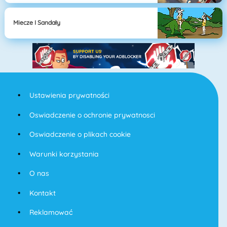
Miecze I Sandały
Ustawienia prywatności
Oswiadczenie o ochronie prywatnosci
Oswiadczenie o plikach cookie
Warunki korzystania
O nas
Kontakt
Reklamować