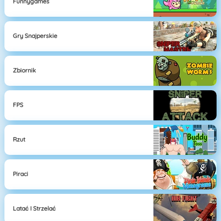
Funnygames
Gry Snajperskie
Zbiornik
FPS
Rzut
Piraci
Latać I Strzelać