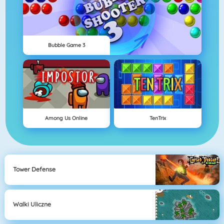
Bubble Game 3
Among Us Online
TenTrix
Tower Defense
Walki Uliczne