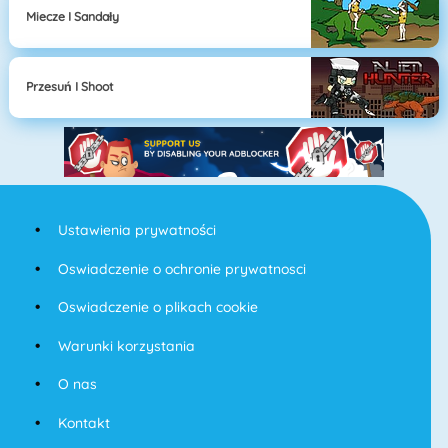
Miecze I Sandały
Przesuń I Shoot
Ustawienia prywatności
Oswiadczenie o ochronie prywatnosci
Oswiadczenie o plikach cookie
Warunki korzystania
O nas
Kontakt