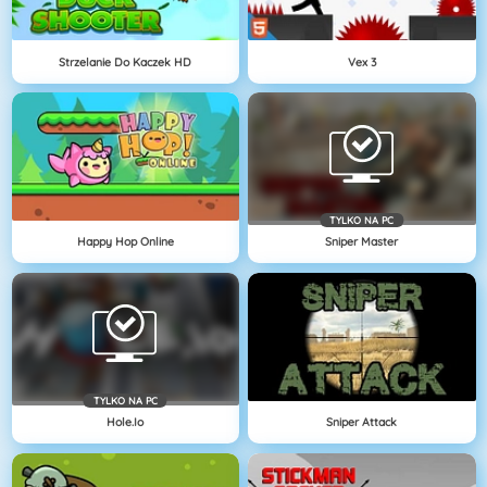
Strzelanie Do Kaczek HD
Vex 3
TYLKO NA PC
Happy Hop Online
Sniper Master
TYLKO NA PC
Hole.io
Sniper Attack