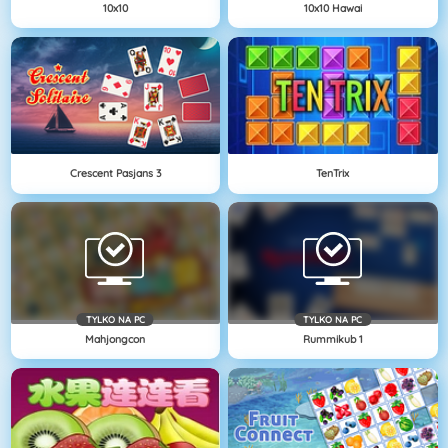
10x10
10x10 Hawai
Crescent Pasjans 3
TenTrix
TYLKO NA PC
TYLKO NA PC
Mahjongcon
Rummikub 1