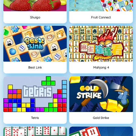
Shuigo
Fruit Connect
Best Link
Mahjong 4
Tetris
Gold Strike