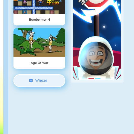
Bomberman 4
Age Of War
Więcej