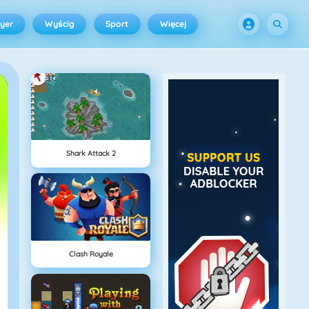
ayer
Wyścig
Sport
Więcej
Shark Attack 2
Clash Royale