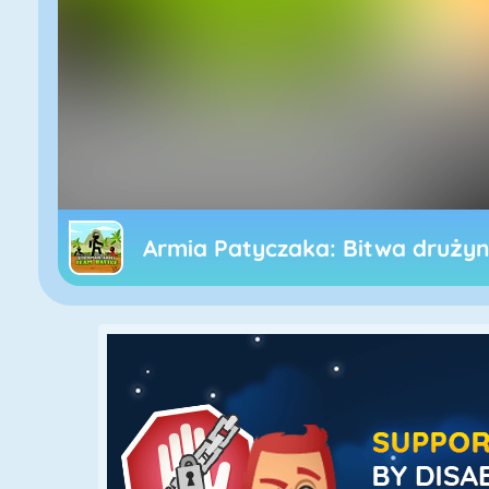
Armia Patyczaka: Bitwa druży