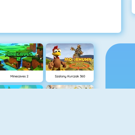
Minecaves 2
Szalony Kurczak 360
Happy Hop Online
Sniper Master
C