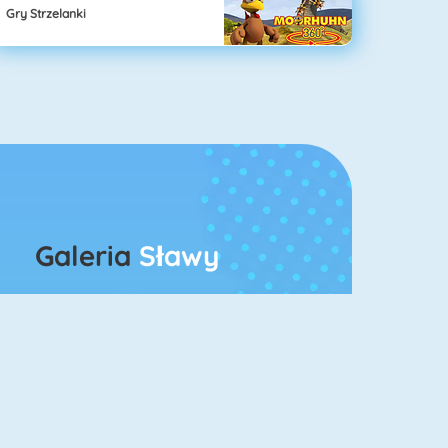
Gry Strzelanki
Galeria
Sławy
rescent Pasjans 3
Kings And Queens Solitaire Tripeaks