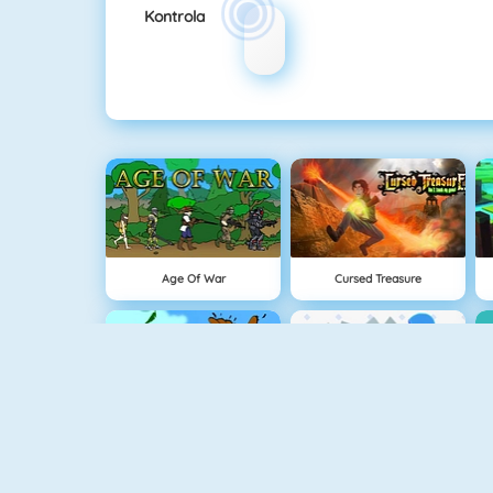
Kontrola
Age Of War
Cursed Treasure
Strzelanie Do Kaczek HD
Vex 3