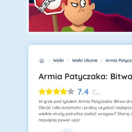
Walki
Walki Uliczne
Armia Patycz
Armia Patyczaka: Bit
7.4
224
Głosów
W grze pod tytułem Armia Patyczaka: Bitwa dr
Obróć rolki automatu i próbuj uzyskać najleps
wielkie straty potrafisz zadać wrogowi? Staraj
najwięcej power-ups!