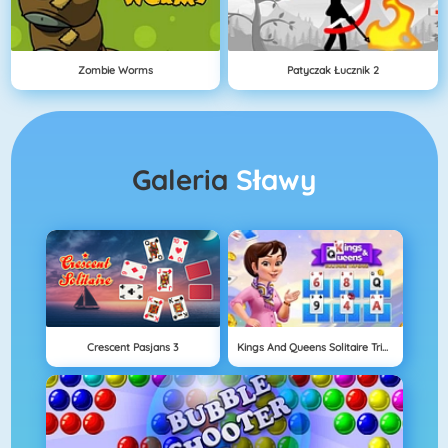
Zombie Worms
Patyczak Łucznik 2
Galeria
Sławy
Crescent Pasjans 3
Kings And Queens Solitaire Tripeaks