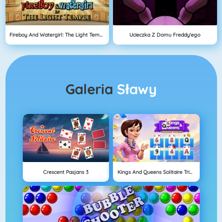
Fireboy And Watergirl: The Light Temple
Ucieczka Z Domu Freddy'ego
Galeria
Sławy
Crescent Pasjans 3
Kings And Queens Solitaire Tripeaks