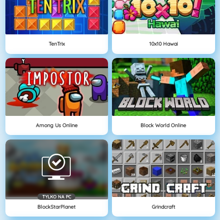
TenTrix
10x10 Hawai
Among Us Online
Block World Online
TYLKO NA PC
BlockStarPlanet
Grindcraft