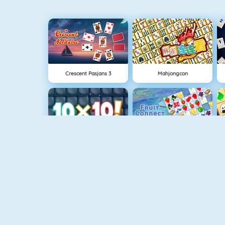
Crescent Pasjans 3
Mahjongcon
10x10
Fruit Connect
Tetris
Gold Strike