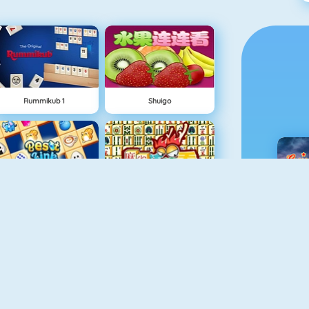
Rummikub 1
Shuigo
Best Link
Mahjong 4
C
Algerijns Patience
Ludo Hero