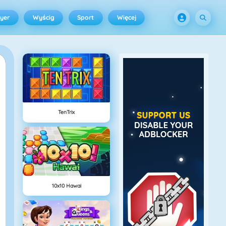
ayer
Wyścig
Sport
Więcej
TenTrix
10x10 Hawai