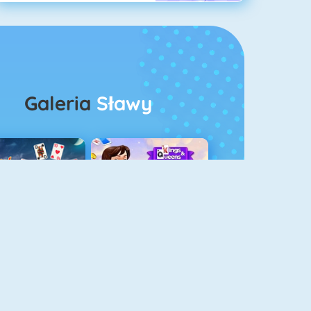
Galeria
Sławy
rescent Pasjans 3
Kings And Queens Solitaire Tripeaks