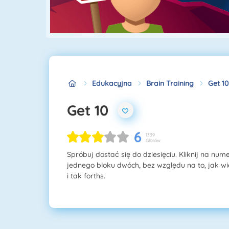
Edukacyjna
Brain Training
Get 10
Get 10
6
1339
Głosów
Spróbuj dostać się do dziesięciu. Kliknij na num
jednego bloku dwóch, bez względu na to, jak wi
i tak forths.