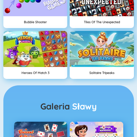
Bubble Shooter
Tiles Of The Unexpected
Heroes Of Match 3
Solitaire Tripeaks
Galeria
Sławy