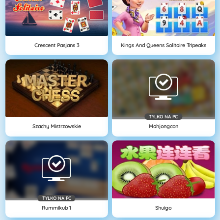
Crescent Pasjans 3
Kings And Queens Solitaire Tripeaks
TYLKO NA PC
Szachy Mistrzowskie
Mahjongcon
TYLKO NA PC
Rummikub 1
Shuigo