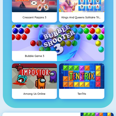
Crescent Pasjans 3
Kings And Queens Solitaire Tripeaks
Bubble Game 3
Among Us Online
TenTrix