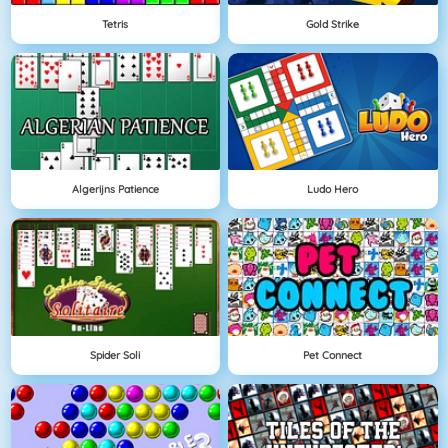
Tetris
Gold Strike
Algerijns Patience
Ludo Hero
Spider Soli
Pet Connect