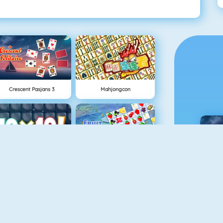
Crescent Pasjans 3
Mahjongcon
10x10
Fruit Connect
C