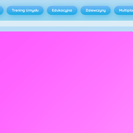
Trening Umysłu
Edukacyjna
Dziewczyny
Multipl