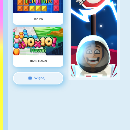
TenTrix
10x10 Hawai
Więcej