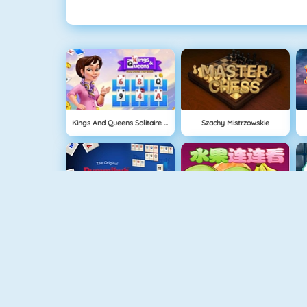
Kings And Queens Solitaire Tripeaks
Szachy Mistrzowskie
Rummikub 1
Shuigo