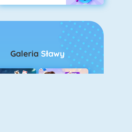
Galeria
Sławy
rescent Pasjans 3
Kings And Queens Solitaire Tripeaks