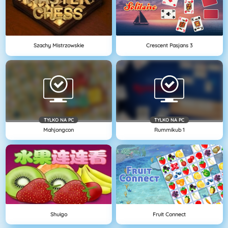
Szachy Mistrzowskie
Crescent Pasjans 3
TYLKO NA PC
TYLKO NA PC
Mahjongcon
Rummikub 1
Shuigo
Fruit Connect