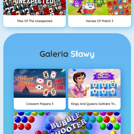
Tiles Of The Unexpected
Heroes Of Match 3
Galeria
Sławy
Crescent Pasjans 3
Kings And Queens Solitaire Tripeaks