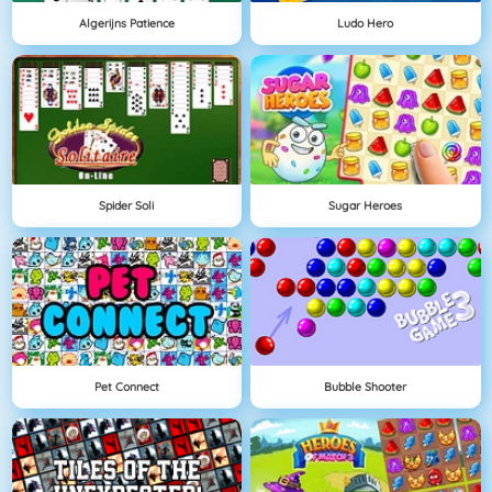
Algerijns Patience
Ludo Hero
Spider Soli
Sugar Heroes
Pet Connect
Bubble Shooter