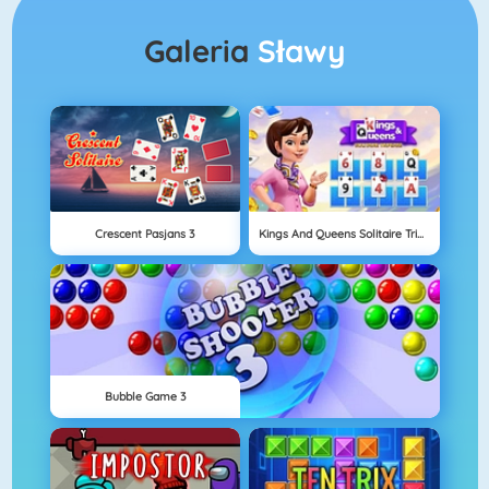
Galeria
Sławy
Crescent Pasjans 3
Kings And Queens Solitaire Tripeaks
Bubble Game 3