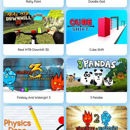
Rally Point
Doodle God
Real MTB Downhill 3D
Cube Shift
Fireboy And Watergirl 3
3 Pandas