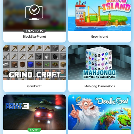
TYLKO NA PC
BlockStarPlanet
Grow Island
Grindcraft
Mahjong Dimensions
NOWY