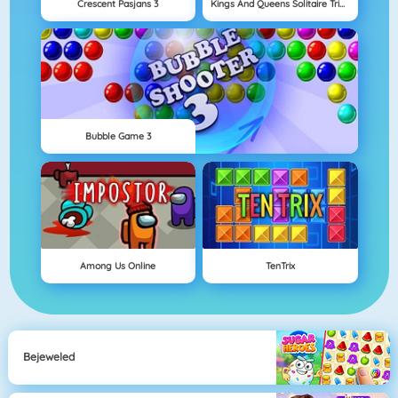
Crescent Pasjans 3
Kings And Queens Solitaire Tripeaks
Bubble Game 3
Among Us Online
TenTrix
Bejeweled