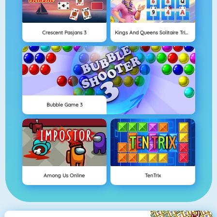
Crescent Pasjans 3
Kings And Queens Solitaire Tripeaks
Bubble Game 3
Among Us Online
TenTrix