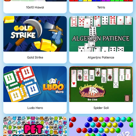
10x10 Hawai
Tetris
Gold Strike
Algerijns Patience
Ludo Hero
Spider Soli