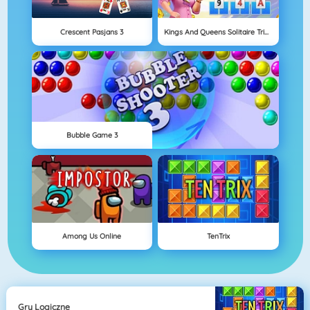
Crescent Pasjans 3
Kings And Queens Solitaire Tripeaks
Bubble Game 3
Among Us Online
TenTrix
Gry Logiczne