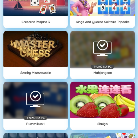
Crescent Pasjans 3
Kings And Queens Solitaire Tripeaks
TYLKO NA PC
Szachy Mistrzowskie
Mahjongcon
TYLKO NA PC
Rummikub 1
Shuigo