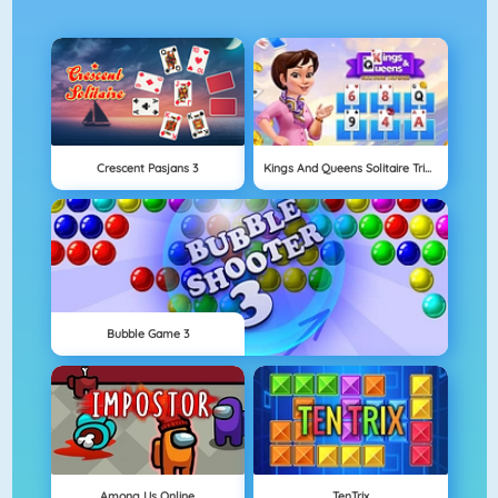
Crescent Pasjans 3
Kings And Queens Solitaire Tripeaks
Bubble Game 3
Among Us Online
TenTrix