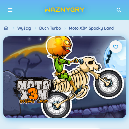
Wyścig
Duch Turbo
Moto X3M Spooky Land