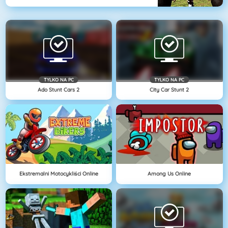
TYLKO NA PC
TYLKO NA PC
Ado Stunt Cars 2
City Car Stunt 2
Ekstremalni Motocykliści Online
Among Us Online