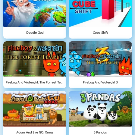
Doodle God
Cube Shift
Fireboy And Watergirl: The Forrest Temple
Fireboy And Watergirl 3
Adam And Eve GO: Xmas
3 Pandas