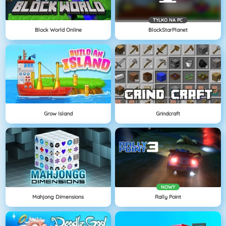
TYLKO NA PC
Block World Online
BlockStarPlanet
Grow Island
Grindcraft
NOWY
Mahjong Dimensions
Rally Point