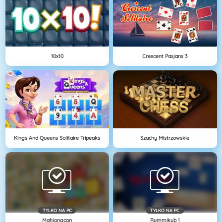
10x10
Crescent Pasjans 3
Kings And Queens Solitaire Tripeaks
Szachy Mistrzowskie
TYLKO NA PC
TYLKO NA PC
Mahjongcon
Rummikub 1