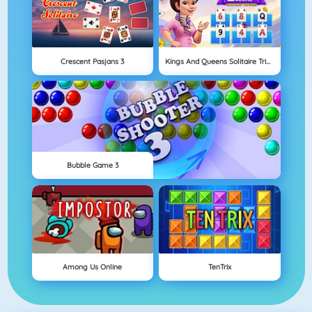
Crescent Pasjans 3
Kings And Queens Solitaire Tripeaks
Bubble Game 3
Among Us Online
TenTrix