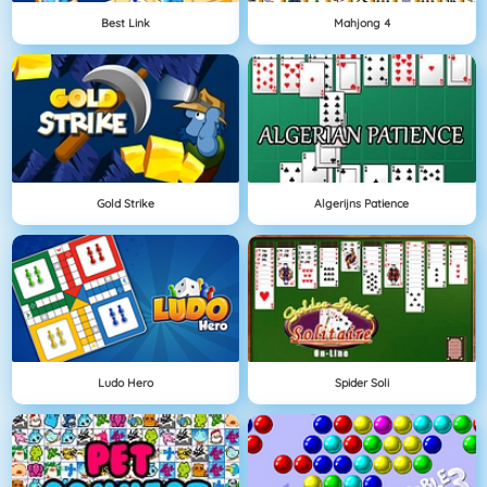
Best Link
Mahjong 4
Gold Strike
Algerijns Patience
Ludo Hero
Spider Soli