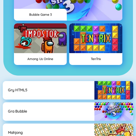
Bubble Game 3
Among Us Online
TenTrix
Gry HTML5
Gra Bubble
Mahjong