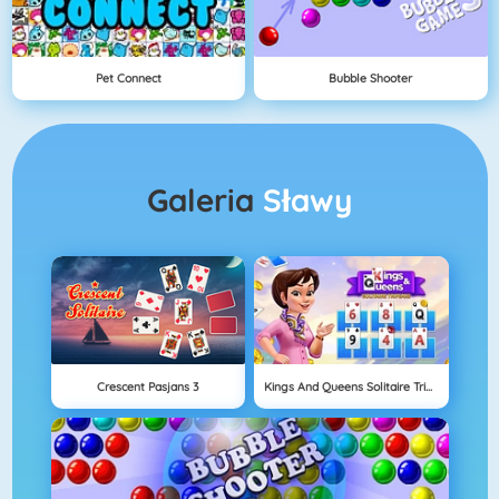
Pet Connect
Bubble Shooter
Galeria
Sławy
Crescent Pasjans 3
Kings And Queens Solitaire Tripeaks