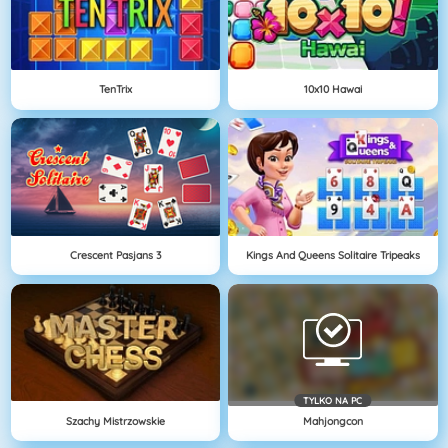
TenTrix
10x10 Hawai
Crescent Pasjans 3
Kings And Queens Solitaire Tripeaks
TYLKO NA PC
Szachy Mistrzowskie
Mahjongcon