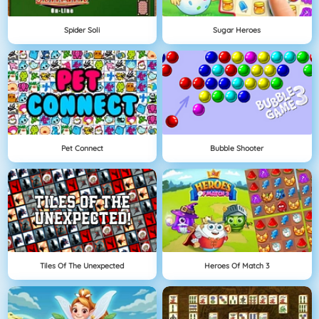
Spider Soli
Sugar Heroes
Pet Connect
Bubble Shooter
Tiles Of The Unexpected
Heroes Of Match 3