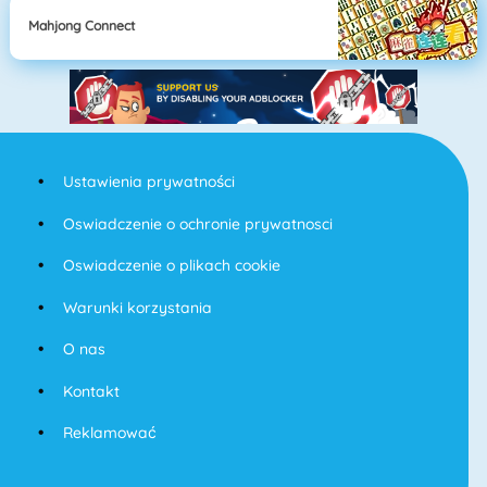
Mahjong Connect
Ustawienia prywatności
Oswiadczenie o ochronie prywatnosci
Oswiadczenie o plikach cookie
Warunki korzystania
O nas
Kontakt
Reklamować