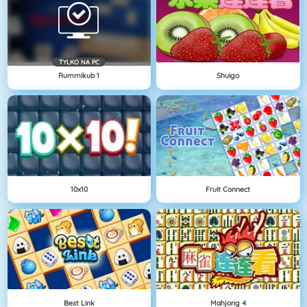
TYLKO NA PC
Rummikub 1
Shuigo
10x10
Fruit Connect
Best Link
Mahjong 4