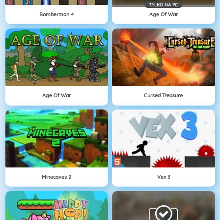
TYLKO NA PC
Bomberman 4
Age Of War
Age Of War
Cursed Treasure
Minecaves 2
Vex 3