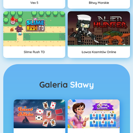
Vex 5
Bitwy Morskie
Slime Rush TD
Łowca Kosmitów Online
Galeria
Sławy