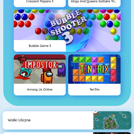
Crescent Pasjans 3
Kings And Queens Solitaire Tripeaks
Bubble Game 3
Among Us Online
TenTrix
Walki Uliczne