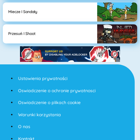
Miecze I Sandały
Przesuń I Shoot
Ustawienia prywatności
Oswiadczenie o ochronie prywatnosci
Oswiadczenie o plikach cookie
Warunki korzystania
O nas
Kontakt