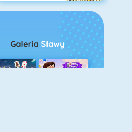
Galeria
Sławy
rescent Pasjans 3
Kings And Queens Solitaire Tripeaks