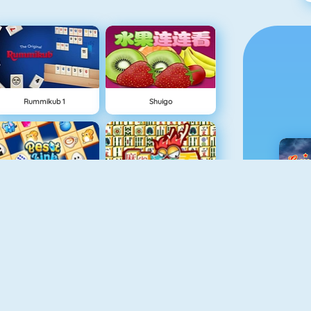
Rummikub 1
Shuigo
Best Link
Mahjong 4
C
Algerijns Patience
Ludo Hero