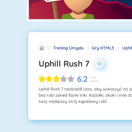
Trening Umysłu
Gry HTML5
Uphil
Uphill Rush 7
6.2
19783
Głosów
Uphill Rush 7 nadszedł czas, aby wskoczyć na z
bez robi jakieś fajne triki. Koziołki, skoki i in
swój najlepszy strój kąpielowy i iść!