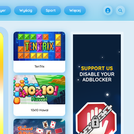
ayer
Wyścig
Sport
Więcej
TenTrix
10x10 Hawai