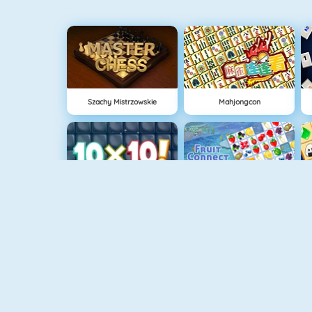
Szachy Mistrzowskie
Mahjongcon
10x10
Fruit Connect
Tetris
Gold Strike