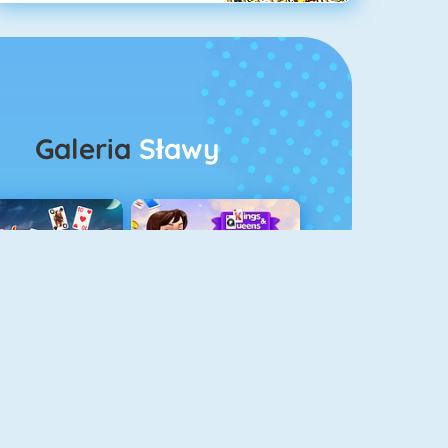
Galeria
Sławy
rescent Pasjans 3
Kings And Queens Solitaire Tripeaks