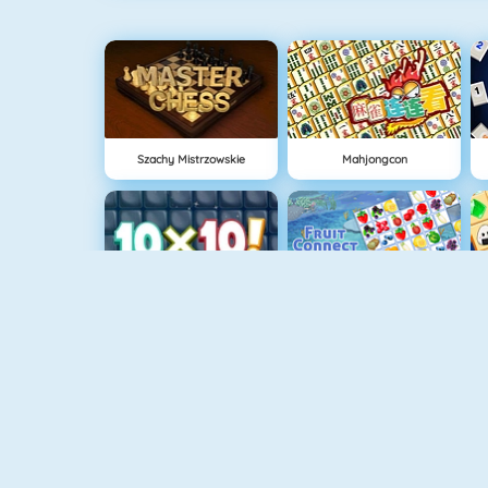
Szachy Mistrzowskie
Mahjongcon
10x10
Fruit Connect
Tetris
Gold Strike