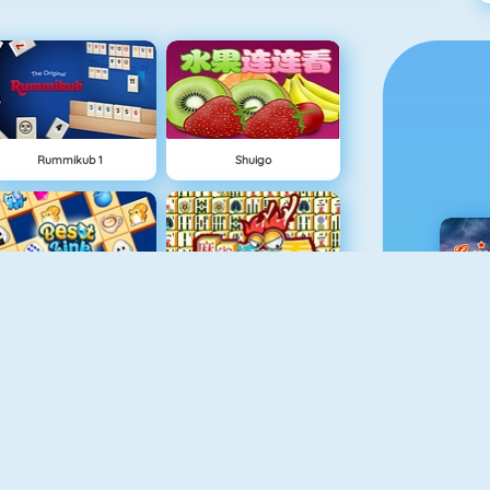
Rummikub 1
Shuigo
Best Link
Mahjong 4
C
Algerijns Patience
Ludo Hero