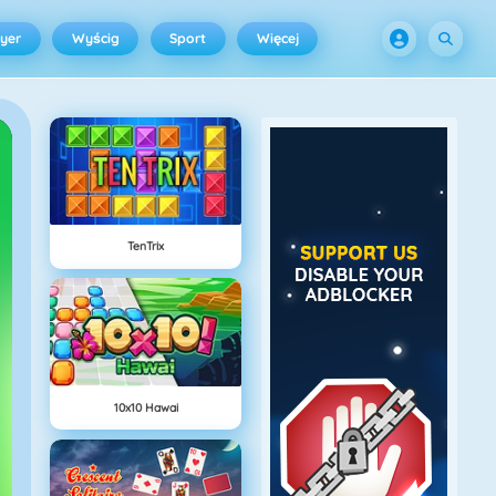
ayer
Wyścig
Sport
Więcej
TenTrix
10x10 Hawai