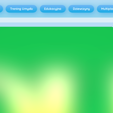
Trening Umysłu
Edukacyjna
Dziewczyny
Multipl