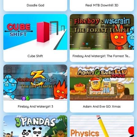
Doodle God
Real MTB Downhill 3D
Cube Shift
Fireboy And Watergirl: The Forrest Temple
Fireboy And Watergirl 3
Adam And Eve GO: Xmas