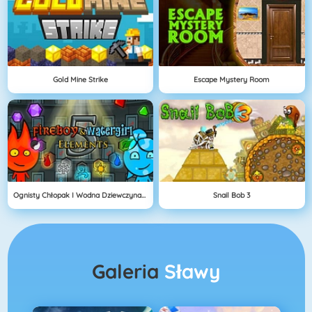
Gold Mine Strike
Escape Mystery Room
Ognisty Chłopak I Wodna Dziewczyna 5: Elementy
Snail Bob 3
Galeria
Sławy