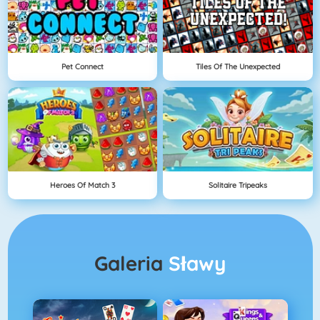
Pet Connect
Tiles Of The Unexpected
Heroes Of Match 3
Solitaire Tripeaks
Galeria
Sławy