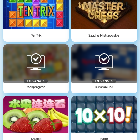
TenTrix
Szachy Mistrzowskie
TYLKO NA PC
TYLKO NA PC
Mahjongcon
Rummikub 1
Shuigo
10x10