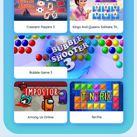
Crescent Pasjans 3
Kings And Queens Solitaire Tripeaks
Bubble Game 3
Among Us Online
TenTrix