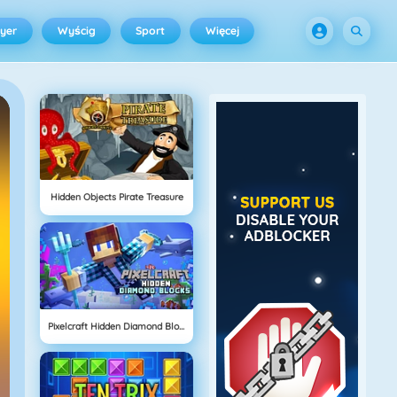
ayer
Wyścig
Sport
Więcej
Hidden Objects Pirate Treasure
Pixelcraft Hidden Diamond Blocks