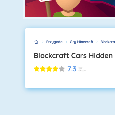
Przygoda
Gry Minecraft
Blockcra
Blockcraft Cars Hidden
7.3
5831
Głosów