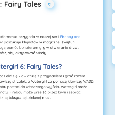
: Fairy Tales
latformowa przygoda w naszej serii
Fireboy and
w poszukuje klejnotów w magicznej świątyni
ogą pomóc bohaterom gry w otwieraniu drzwi,
sków, aby aktywować windy.
rgirl 6: Fairy Tales?
ielić się klawiaturą z przyjacielem i grać razem.
wiszy strzałek, a Watergirl za pomocą klawiszy WASD.
 obu postaci do właściwego wyjścia. Watergirl może
jnoty. Fireboy może przejść przez lawę i zebrać
tkną toksycznej, zielonej mazi.