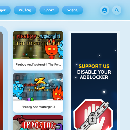
ayer
Wyścig
Sport
Więcej
Fireboy And Watergirl: The Forrest Temple
Fireboy And Watergirl 3