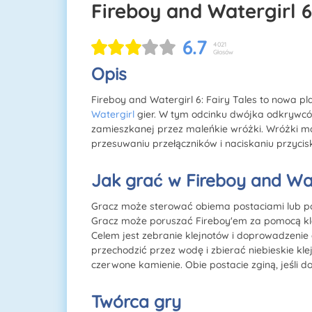
Fireboy and Watergirl 6
6.7
4021
Głosów
Opis
Fireboy and Watergirl 6: Fairy Tales to nowa p
Watergirl
gier. W tym odcinku dwójka odkrywcó
zamieszkanej przez maleńkie wróżki. Wróżki m
przesuwaniu przełączników i naciskaniu przyci
Jak grać w Fireboy and Wate
Gracz może sterować obiema postaciami lub podz
Gracz może poruszać Fireboy'em za pomocą kla
Celem jest zebranie klejnotów i doprowadzenie
przechodzić przez wodę i zbierać niebieskie kle
czerwone kamienie. Obie postacie zginą, jeśli do
Twórca gry