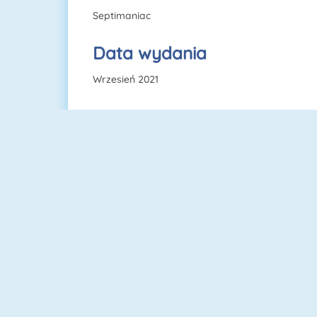
Septimaniac
Data wydania
Wrzesień 2021
Block World Online
BlockStarPlanet
NOWY