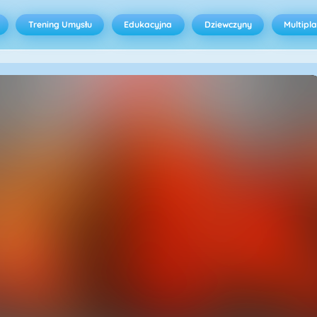
Trening Umysłu
Edukacyjna
Dziewczyny
Multipl