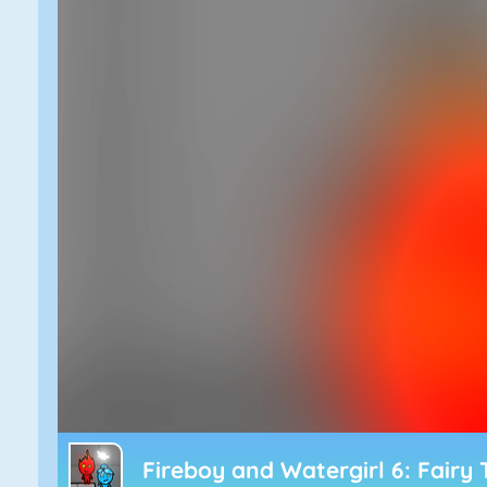
Fireboy and Watergirl 6: Fairy 