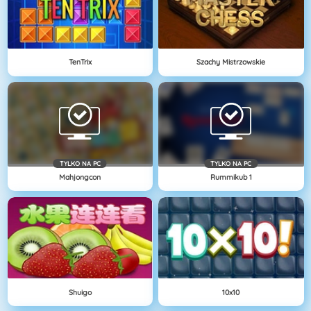
TenTrix
Szachy Mistrzowskie
TYLKO NA PC
TYLKO NA PC
Mahjongcon
Rummikub 1
Shuigo
10x10